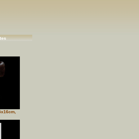
tes
5x16cm,