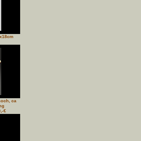
6x18cm
och, ca
ng
,-€