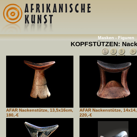
Masken - Figuren
KOPFSTÜTZEN: Nacken
AFAR Nackenstütze, 13,5x16cm,
AFAR Nackenstütze, 14x14
180,-€
220,-€