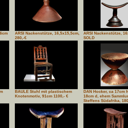
16cm
ARSI Nackenstütze, 16,5x15,5cm,
ARSI Nackenstütze, 1
280,-€
SOLD
cm
BAULE Stuhl mit plastischem
DAN Hocker, ca 17cm h
Knotenmotiv, 91cm 1100,- €
18cm d, ehem Sammlu
Steffens Südafrika, 180