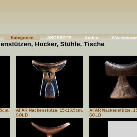
Kategorien
ANGEBOTE
Archiv
Wissenswer
stützen, Hocker, Stühle, Tische
,5cm,
AFAR Nackenstütze, 15x13,5cm,
AFAR Nackenstütze, 1
SOLD
SOLD